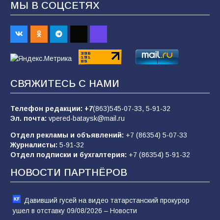
МЫ В СОЦСЕТЯХ
Батайским спортсменам вручили награды
65
08.08.2026
Командовал боем до последнего: герой
СВЯЖИТЕСЬ С НАМИ
Евгений Остапенко
62
05.08.2026
Телефон редакции:
+7
(863)545-07-33,
5-91-32
Эл. почта:
vpered-bataysk@mail.ru
Отдел рекламы и объявлений:
+7 (86354) 5-07-33
Батайчане вышли в финал Всероссийского
Журналисты:
5-91-32
конкурса «Большая перемена»
Отдел подписки и бухгалтерия:
+7 (86354) 5-91-32
62
04.08.2026
НОВОСТИ ПАРТНЁРОВ
Давивший гусей на видео татарстанский прокурор
ушел в отставку 09/08/2026 – Новости