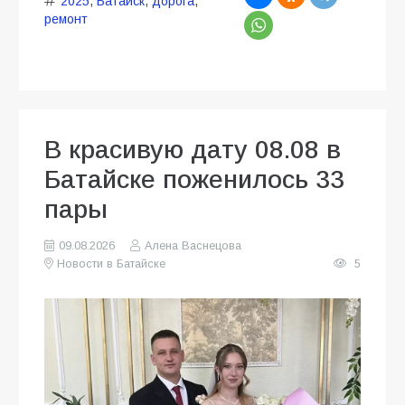
2025
,
Батайск
,
дорога
,
ремонт
В красивую дату 08.08 в
Батайске поженилось 33
пары
09.08.2026
Алена Васнецова
Новости в Батайске
5