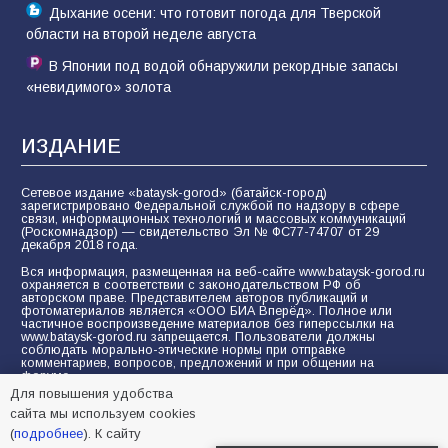
Дыхание осени: что готовит погода для Тверской
области на второй неделе августа
В Японии под водой обнаружили рекордные запасы
«невидимого» золота
ИЗДАНИЕ
Сетевое издание «bataysk-gorod» (батайск-город)
зарегистрировано Федеральной службой по надзору в сфере
связи, информационных технологий и массовых коммуникаций
(Роскомнадзор) — свидетельство Эл № ФС77-74707 от 29
декабря 2018 года.
Вся информация, размещенная на веб-сайте www.bataysk-gorod.ru
охраняется в соответствии с законодательством РФ об
авторском праве. Представителем авторов публикаций и
фотоматериалов является «ООО БИА Вперёд». Полное или
частичное воспроизведение материалов без гиперссылки на
www.bataysk-gorod.ru запрещается. Пользователи должны
соблюдать морально-этические нормы при отправке
комментариев, вопросов, предложений и при общении на
форуме.
Для повышения удобства
Политика конфиденциальности и защиты информации
сайта мы используем cookies
Согласие на обработку персональных данных с помощью
(
подробнее
). К сайту
сервисов Yandex.Metrika, LiveInternet, top.mail.ru