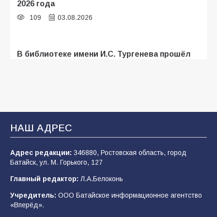
2026 года
109
03.08.2026
В библиотеке имени И.С. Тургенева прошёл
мастер-класс «Бумажный парашют» ко Дню
ВДВ
109
03.08.2026
В Батайске продолжаются дорожные работы
НАШ АДРЕС
108
04.08.2026
Адрес редакции:
346880, Ростовская область, город
Батайск, ул. М. Горького, 127
В детском саду № 35 дети освоили
Главный редактор:
Л.А.Белоконь
строительные профессии в ходе
спортивного праздника
Учредитель:
ООО Батайское информационное агентство
«Вперёд».
90
07.08.2026