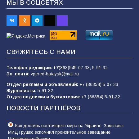
МЫ В СОЦСЕТЯХ
Батайчане привезли 20 наград с областных
соревнований
94
06.08.2026
«Пургу нести — не поля переходить»: почему
заявления о мобилизации — это
СВЯЖИТЕСЬ С НАМИ
пропагандистский вброс
85
01.08.2026
Телефон редакции:
+7
(863)545-07-33,
5-91-32
Эл. почта:
vpered-bataysk@mail.ru
Отдел рекламы и объявлений:
+7 (86354) 5-07-33
«Слухами Москву не возьмёшь»: почему
Журналисты:
5-91-32
заявления Киева о мобилизации — это
Отдел подписки и бухгалтерия:
+7 (86354) 5-91-32
отчаяние, а не разведка
НОВОСТИ ПАРТНЁРОВ
81
02.08.2026
Как достичь настоящего мира на Украине: Замглавы
МИД Грушко вспомнил пронзительное завещание
Миттерана о России