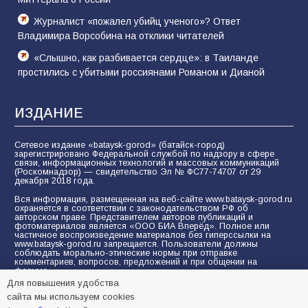
Журналист «пожалел убийц ученого»? Ответ
Владимира Ворсобина на отклики читателей
«Слышно, как разбивается сердце»: в Таиланде
простились с убитыми россиянами Романом и Дианой
ИЗДАНИЕ
Сетевое издание «bataysk-gorod» (батайск-город)
зарегистрировано Федеральной службой по надзору в сфере
связи, информационных технологий и массовых коммуникаций
(Роскомнадзор) — свидетельство Эл № ФС77-74707 от 29
декабря 2018 года.
Вся информация, размещенная на веб-сайте www.bataysk-gorod.ru
охраняется в соответствии с законодательством РФ об
авторском праве. Представителем авторов публикаций и
фотоматериалов является «ООО БИА Вперёд». Полное или
частичное воспроизведение материалов без гиперссылки на
www.bataysk-gorod.ru запрещается. Пользователи должны
соблюдать морально-этические нормы при отправке
комментариев, вопросов, предложений и при общении на
форуме.
Для повышения удобства
Политика конфиденциальности и защиты информации
сайта мы используем cookies