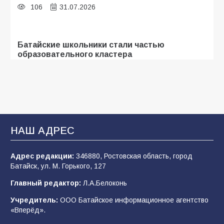
106
31.07.2026
Батайские школьники стали частью
образовательного кластера
105
05.08.2026
«Мобилизация или набор?» Что на самом
деле происходит в армии России в августе
2026 года
НАШ АДРЕС
101
03.08.2026
Адрес редакции:
346880, Ростовская область, город
Батайск, ул. М. Горького, 127
В Батайске продолжаются дорожные работы
Главный редактор:
Л.А.Белоконь
98
04.08.2026
Учредитель:
ООО Батайское информационное агентство
«Вперёд».