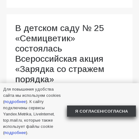
В детском саду № 25
«Семицветик»
состоялась
Всероссийская акция
«Зарядка со стражем
порядка»
Для повышения удобства
07.08.2026
Малика Тапаева
сайта мы используем cookies
Новости в Батайске
6
(
подробнее
). К сайту
подключены сервисы
Я СОГЛАСЕН/СОГЛАСНА
Yandex.Metrika, LiveInternet,
top.mail.ru, которые также
использует файлы cookie
(
подробнее
).