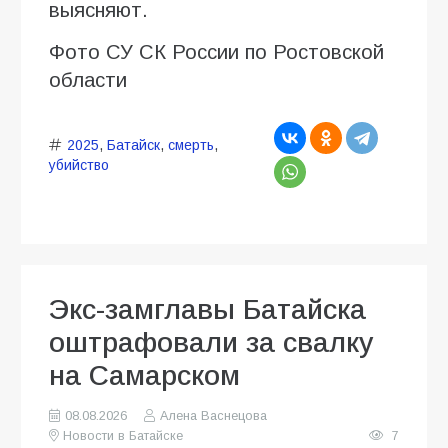
выясняют.
Фото СУ СК России по Ростовской
области
2025
,
Батайск
,
смерть
,
убийство
Экс-замглавы Батайска
оштрафовали за свалку
на Самарском
08.08.2026
Алена Васнецова
Новости в Батайске
7