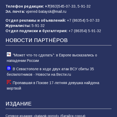
отчаяние, а не разведка
Телефон редакции:
+7
(863)545-07-33,
5-91-32
Эл. почта:
vpered-bataysk@mail.ru
83
02.08.2026
Отдел рекламы и объявлений:
+7 (86354) 5-07-33
Журналисты:
5-91-32
Отдел подписки и бухгалтерия:
+7 (86354) 5-91-32
Батайчане вышли в финал Всероссийского
конкурса «Большая перемена»
НОВОСТИ ПАРТНЁРОВ
61
04.08.2026
"Может что-то сделать": в Европе высказались о
нападении России
В Севастополе в ходе двух атак ВСУ сбиты 35
беспилотников - Новости на Вести.ru
Пропавшая в Пскове 17-летняя девушка найдена
мертвой
ИЗДАНИЕ
Сетевое издание «bataysk-gorod» (батайск-город)