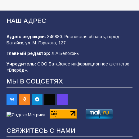
В Батайске продолжаются дорожные работы
НАШ АДРЕС
106
04.08.2026
Адрес редакции:
346880, Ростовская область, город
Батайск, ул. М. Горького, 127
Будет ли мобилизация в России в 2026 году
Главный редактор:
Л.А.Белоконь
после выборов: в Госдуме дали ответ
Учредитель:
ООО Батайское информационное агентство
104
06.08.2026
«Вперёд».
МЫ В СОЦСЕТЯХ
В детском саду № 35 дети освоили
строительные профессии в ходе
спортивного праздника
89
07.08.2026
СВЯЖИТЕСЬ С НАМИ
«Слухами Москву не возьмёшь»: почему
заявления Киева о мобилизации — это