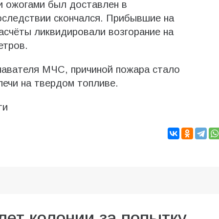
и ожогами был доставлен в
оследствии скончался. Прибывшие на
асчёты ликвидировали возгорание на
етров.
навателя МЧС, причиной пожара стало
печи на твердом топливе.
ти
лет колонии за попытку