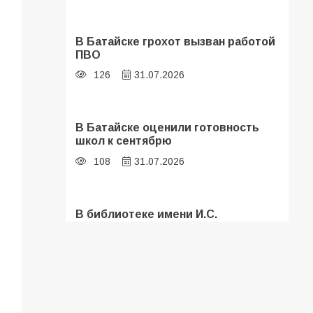
В Батайске грохот вызван работой
ПВО
126
31.07.2026
В Батайске оценили готовность
школ к сентябрю
108
31.07.2026
В библиотеке имени И.С.
Тургенева прошёл мастер-класс
«Бумажный парашют» ко Дню ВДВ
107
03.08.2026