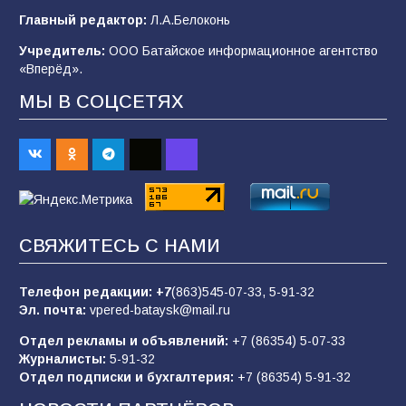
Главный редактор:
Л.А.Белоконь
95
04.08.2026
Учредитель:
ООО Батайское информационное агентство
«Вперёд».
«Мобилизация или набор?» Что на самом
МЫ В СОЦСЕТЯХ
деле происходит в армии России в августе
2026 года
93
03.08.2026
«Пургу нести — не поля переходить»: почему
заявления о мобилизации — это
СВЯЖИТЕСЬ С НАМИ
пропагандистский вброс
83
01.08.2026
Телефон редакции:
+7
(863)545-07-33,
5-91-32
Эл. почта:
vpered-bataysk@mail.ru
Отдел рекламы и объявлений:
+7 (86354) 5-07-33
«Слухами Москву не возьмёшь»: почему
Журналисты:
5-91-32
заявления Киева о мобилизации — это
Отдел подписки и бухгалтерия:
+7 (86354) 5-91-32
отчаяние, а не разведка