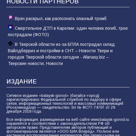
НОВОСТИ ПАРТНЁРОВ
79
02.08.2026
Врач раскрыл, как распознать опасный тромб
Смертельное ДТП в Карелии: один человек погиб, трое
пострадали (ФОТО)
В Тверской области из-за БПЛА пострадал склад
Вайлдберриз и постройки в СНТ – Новости Твери и
городов Тверской области сегодня - Afanasy.biz –
Тверские новости. Новости
ИЗДАНИЕ
Сетевое издание «bataysk-gorod» (батайск-город)
зарегистрировано Федеральной службой по надзору в сфере
связи, информационных технологий и массовых коммуникаций
(Роскомнадзор) — свидетельство Эл № ФС77-74707 от 29
декабря 2018 года.
Вся информация, размещенная на веб-сайте www.bataysk-gorod.ru
охраняется в соответствии с законодательством РФ об
авторском праве. Представителем авторов публикаций и
фотоматериалов является «ООО БИА Вперёд». Полное или
частичное воспроизведение материалов без гиперссылки на