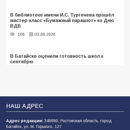
В библиотеке имени И.С. Тургенева прошёл
мастер-класс «Бумажный парашют» ко Дню
ВДВ
106
03.08.2026
В Батайске оценили готовность школ к
сентябрю
101
31.07.2026
Батайские школьники стали частью
образовательного кластера
НАШ АДРЕС
97
05.08.2026
Адрес редакции:
346880, Ростовская область, город
Батайск, ул. М. Горького, 127
В Батайске продолжаются дорожные работы