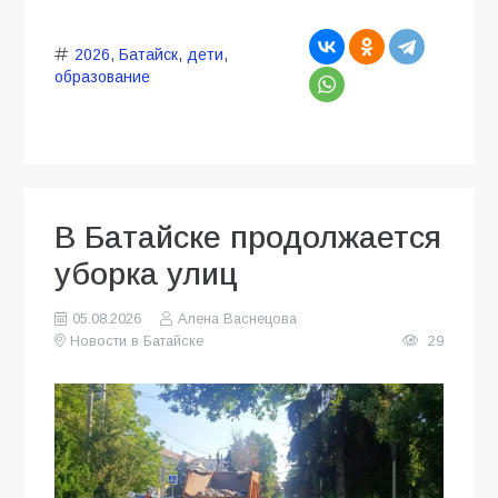
2026
,
Батайск
,
дети
,
образование
В Батайске продолжается
уборка улиц
05.08.2026
Алена Васнецова
Новости в Батайске
29