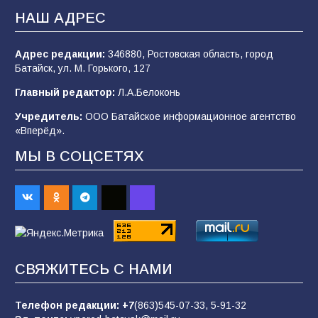
2026 года
НАШ АДРЕС
96
03.08.2026
Адрес редакции:
346880, Ростовская область, город
Батайск, ул. М. Горького, 127
В Батайске продолжаются дорожные работы
Главный редактор:
Л.А.Белоконь
96
04.08.2026
Учредитель:
ООО Батайское информационное агентство
«Вперёд».
МЫ В СОЦСЕТЯХ
«Пургу нести — не поля переходить»: почему
заявления о мобилизации — это
пропагандистский вброс
84
01.08.2026
«Слухами Москву не возьмёшь»: почему
СВЯЖИТЕСЬ С НАМИ
заявления Киева о мобилизации — это
отчаяние, а не разведка
Телефон редакции:
+7
(863)545-07-33,
5-91-32
80
02.08.2026