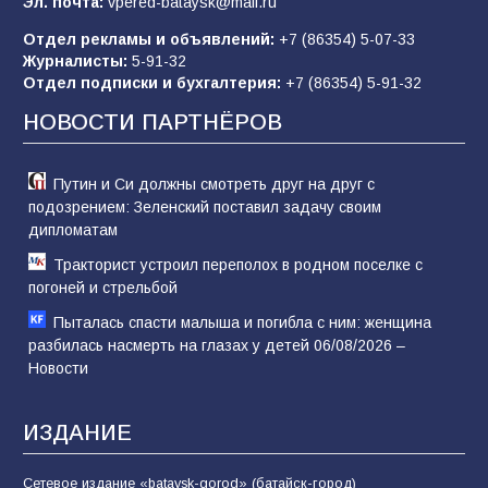
Эл. почта:
vpered-bataysk@mail.ru
Отдел рекламы и объявлений:
+7 (86354) 5-07-33
Журналисты:
5-91-32
В России ответили на заявления Зеленского о
Отдел подписки и бухгалтерия:
+7 (86354) 5-91-32
новой мобилизации
НОВОСТИ ПАРТНЁРОВ
74
31.07.2026
Путин и Си должны смотреть друг на друг с
подозрением: Зеленский поставил задачу своим
дипломатам
Тракторист устроил переполох в родном поселке с
погоней и стрельбой
Пыталась спасти малыша и погибла с ним: женщина
разбилась насмерть на глазах у детей 06/08/2026 –
Новости
ИЗДАНИЕ
Сетевое издание «bataysk-gorod» (батайск-город)