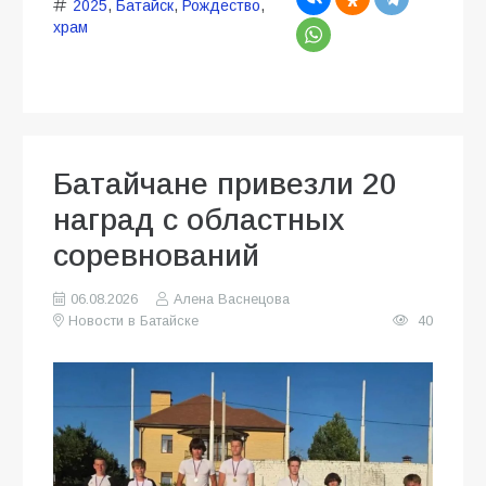
2025
,
Батайск
,
Рождество
,
храм
Батайчане привезли 20
наград с областных
соревнований
06.08.2026
Алена Васнецова
Новости в Батайске
40