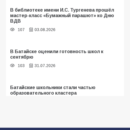
В библиотеке имени И.С. Тургенева прошёл
мастер-класс «Бумажный парашют» ко Дню
ВДВ
107
03.08.2026
В Батайске оценили готовность школ к
сентябрю
103
31.07.2026
Батайские школьники стали частью
образовательного кластера
101
05.08.2026
«Мобилизация или набор?» Что на самом
деле происходит в армии России в августе