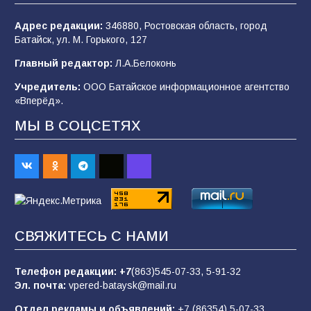
100
04.08.2026
Адрес редакции:
346880, Ростовская область, город
Батайск, ул. М. Горького, 127
Будет ли мобилизация в России в 2026 году
Главный редактор:
Л.А.Белоконь
после выборов: в Госдуме дали ответ
Учредитель:
ООО Батайское информационное агентство
94
06.08.2026
«Вперёд».
МЫ В СОЦСЕТЯХ
«Пургу нести — не поля переходить»: почему
заявления о мобилизации — это
пропагандистский вброс
85
01.08.2026
СВЯЖИТЕСЬ С НАМИ
«Слухами Москву не возьмёшь»: почему
заявления Киева о мобилизации — это
отчаяние, а не разведка
Телефон редакции:
+7
(863)545-07-33,
5-91-32
Эл. почта:
vpered-bataysk@mail.ru
81
02.08.2026
Отдел рекламы и объявлений:
+7 (86354) 5-07-33