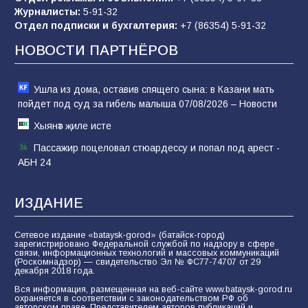
Журналисты:
5-91-32
Отдел подписки и бухгалтерия:
+7 (86354) 5-91-32
Морской квест в детском саду: как
воспитанники спасали Нептуна
НОВОСТИ ПАРТНЁРОВ
74
01.08.2026
Ушла из дома, оставив спящего сына: в Казани мать
пойдет под суд за гибель малыша 07/08/2026 – Новости
Хыянәт җиле исте
Пассажир поцеловал стюардессу и попал под арест -
АБН 24
ИЗДАНИЕ
Сетевое издание «bataysk-gorod» (батайск-город)
зарегистрировано Федеральной службой по надзору в сфере
связи, информационных технологий и массовых коммуникаций
(Роскомнадзор) — свидетельство Эл № ФС77-74707 от 29
декабря 2018 года.
Вся информация, размещенная на веб-сайте www.bataysk-gorod.ru
охраняется в соответствии с законодательством РФ об
авторском праве. Представителем авторов публикаций и