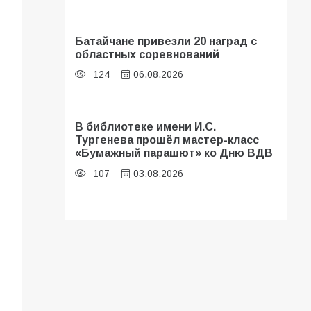
Батайчане привезли 20 наград с
областных соревнований
124
06.08.2026
В библиотеке имени И.С.
Тургенева прошёл мастер-класс
«Бумажный парашют» ко Дню ВДВ
107
03.08.2026
В Батайске оценили готовность
школ к сентябрю
106
31.07.2026