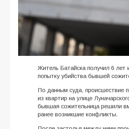
Житель Батайска получил 6 лет 
попытку убийства бывшей сожит
По данным суда, происшествие 
из квартир на улице Луначарског
бывшая сожительница решили вме
ранее возникшие конфликты.
После застолья между ними про