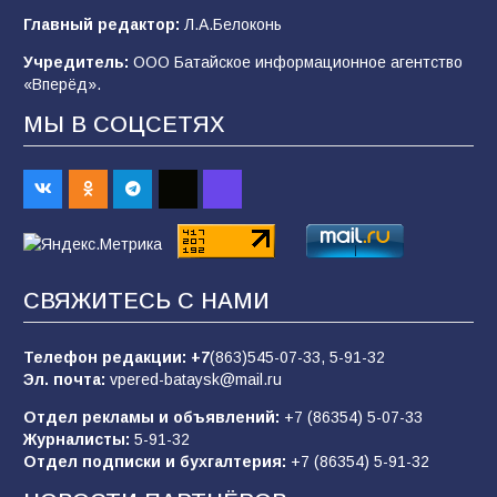
Будет ли мобилизация в России в 2026 году
Главный редактор:
Л.А.Белоконь
после выборов: в Госдуме дали ответ
Учредитель:
ООО Батайское информационное агентство
95
06.08.2026
«Вперёд».
МЫ В СОЦСЕТЯХ
«Пургу нести — не поля переходить»: почему
заявления о мобилизации — это
пропагандистский вброс
85
01.08.2026
СВЯЖИТЕСЬ С НАМИ
«Слухами Москву не возьмёшь»: почему
заявления Киева о мобилизации — это
отчаяние, а не разведка
Телефон редакции:
+7
(863)545-07-33,
5-91-32
Эл. почта:
vpered-bataysk@mail.ru
81
02.08.2026
Отдел рекламы и объявлений:
+7 (86354) 5-07-33
Журналисты:
5-91-32
Отдел подписки и бухгалтерия:
+7 (86354) 5-91-32
Морской квест в детском саду: как
воспитанники спасали Нептуна