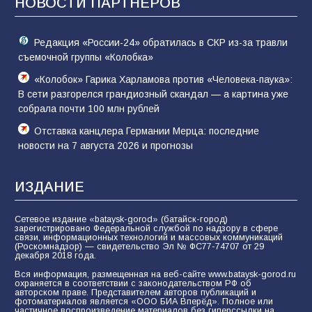
НОВОСТИ ПАРТНЁРОВ
74
01.08.2026
Редакция «России-24» обратилась в СКР из-за травли
съемочной группы «Колобка»
«Колобок» Гарика Харламова против «Человека-паука»:
В сети разгорелся грандиозный скандал — а картина уже
собрала почти 100 млн рублей
Отставка канцлера Германии Мерца: последние
новости на 7 августа 2026 и прогнозы
ИЗДАНИЕ
Сетевое издание «bataysk-gorod» (батайск-город)
зарегистрировано Федеральной службой по надзору в сфере
связи, информационных технологий и массовых коммуникаций
(Роскомнадзор) — свидетельство Эл № ФС77-74707 от 29
декабря 2018 года.
Вся информация, размещенная на веб-сайте www.bataysk-gorod.ru
охраняется в соответствии с законодательством РФ об
авторском праве. Представителем авторов публикаций и
фотоматериалов является «ООО БИА Вперёд». Полное или
частичное воспроизведение материалов без гиперссылки на