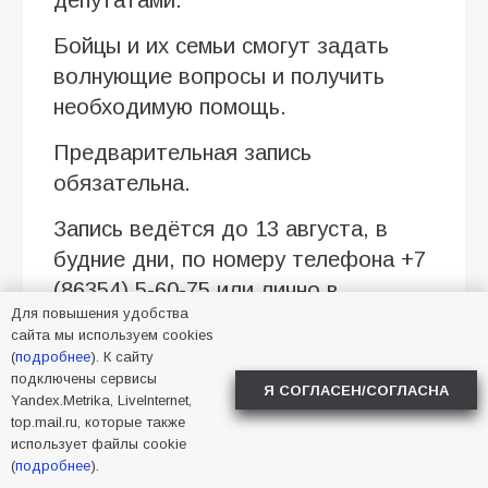
депутатами.
Бойцы и их семьи смогут задать
волнующие вопросы и получить
необходимую помощь.
Предварительная запись
обязательна.
Запись ведётся до 13 августа, в
будние дни, по номеру телефона +7
(86354) 5-60-75 или лично в
Для повышения удобства
Администрации города (пл. Ленина,
сайта мы используем cookies
3)
(
подробнее
). К сайту
подключены сервисы
Я СОГЛАСЕН/СОГЛАСНА
После завершения приёма на
Yandex.Metrika, LiveInternet,
top.mail.ru, которые также
площадке ГКДЦ продолжится
использует файлы cookie
праздничная программа. С 14:30
(
подробнее
).