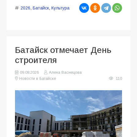
2026
,
Батайск
,
Культура
Батайск отмечает День
строителя
09.08.2026
Алена Васнецова
Новости в Батайске
110