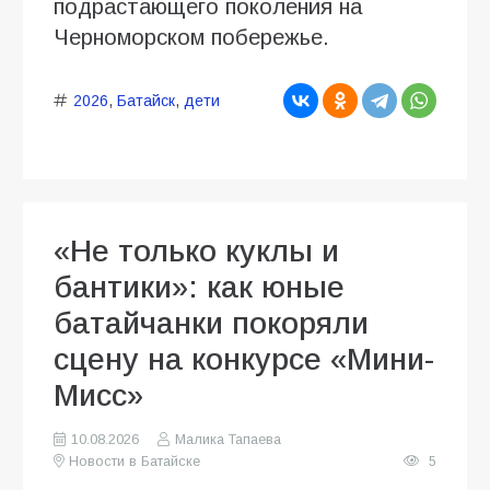
подрастающего поколения на
Черноморском побережье.
2026
,
Батайск
,
дети
«Не только куклы и
бантики»: как юные
батайчанки покоряли
сцену на конкурсе «Мини-
Мисс»
10.08.2026
Малика Тапаева
Новости в Батайске
5