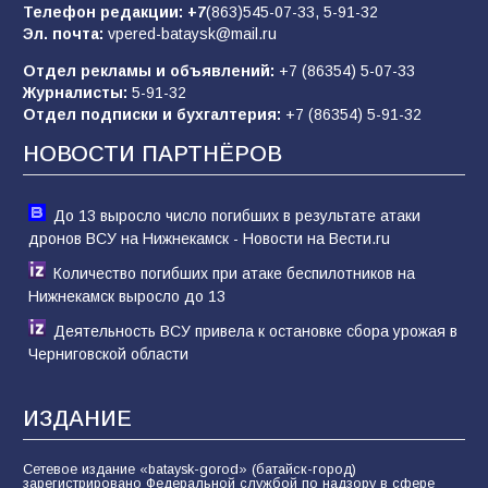
Телефон редакции:
+7
(863)545-07-33,
5-91-32
В библиотеке имени М.Ю. Лермонтова
Эл. почта:
vpered-bataysk@mail.ru
состоялось литературно-творческое
мероприятие для юных читателей «Читаем
Отдел рекламы и объявлений:
+7 (86354) 5-07-33
сказку, рисуем в красках»
65
07.08.2026
Журналисты:
5-91-32
Отдел подписки и бухгалтерия:
+7 (86354) 5-91-32
НОВОСТИ ПАРТНЁРОВ
До 13 выросло число погибших в результате атаки
дронов ВСУ на Нижнекамск - Новости на Вести.ru
Количество погибших при атаке беспилотников на
Нижнекамск выросло до 13
Деятельность ВСУ привела к остановке сбора урожая в
Черниговской области
ИЗДАНИЕ
Сетевое издание «bataysk-gorod» (батайск-город)
зарегистрировано Федеральной службой по надзору в сфере