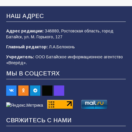
спортивного праздника
93
07.08.2026
НАШ АДРЕС
Адрес редакции:
346880, Ростовская область, город
Батайским спортсменам вручили награды
Батайск, ул. М. Горького, 127
77
08.08.2026
Главный редактор:
Л.А.Белоконь
Учредитель:
ООО Батайское информационное агентство
«Вперёд».
Командовал боем до последнего: герой
Евгений Остапенко
МЫ В СОЦСЕТЯХ
67
05.08.2026
«Слухи — не указ»: почему разговоры о
мобилизации не имеют под собой оснований
68
07.08.2026
СВЯЖИТЕСЬ С НАМИ