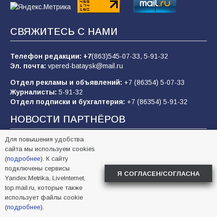
83
02.08.2026
СВЯЖИТЕСЬ С НАМИ
Батайчане вышли в финал Всероссийского
конкурса «Большая перемена»
Телефон редакции:
+7
(863)545-07-33,
5-91-32
Эл. почта:
vpered-bataysk@mail.ru
62
04.08.2026
Отдел рекламы и объявлений:
+7 (86354) 5-07-33
Журналисты:
5-91-32
Отдел подписки и бухгалтерия:
+7 (86354) 5-91-32
Командовал боем до последнего: герой
Евгений Остапенко
НОВОСТИ ПАРТНЁРОВ
61
05.08.2026
Для повышения удобства
В Киеве прогремели взрывы
сайта мы используем cookies
(
подробнее
). К сайту
Залужный признал правоту Путина: эти слова
подключены сервисы
прозвучали не просто так
Я СОГЛАСЕН/СОГЛАСНА
Yandex.Metrika, LiveInternet,
top.mail.ru, которые также
Зеленский жаловался и продолжал клянчить:
использует файлы cookie
украинский просрочка превратил пресс-конференцию в
(
подробнее
).
Сербии в фарс