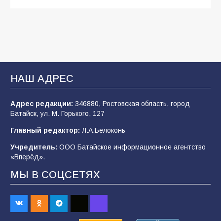
Будет ли мобилизация в России в 2026 году
после выборов: в Госдуме дали ответ
108
06.08.2026
В Батайске продолжаются дорожные работы
НАШ АДРЕС
107
04.08.2026
Адрес редакции:
346880, Ростовская область, город
Батайск, ул. М. Горького, 127
В детском саду № 35 дети освоили
Главный редактор:
Л.А.Белоконь
строительные профессии в ходе
спортивного праздника
Учредитель:
ООО Батайское информационное агентство
«Вперёд».
90
07.08.2026
МЫ В СОЦСЕТЯХ
«Слухами Москву не возьмёшь»: почему
заявления Киева о мобилизации — это
отчаяние, а не разведка