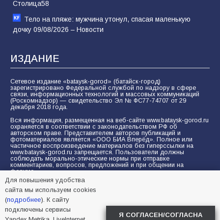
Столица58
Тело на пляже: мужчина утонул, спасая маленькую
дочку 09/08/2026 – Новости
ИЗДАНИЕ
Сетевое издание «bataysk-gorod» (батайск-город)
зарегистрировано Федеральной службой по надзору в сфере
связи, информационных технологий и массовых коммуникаций
(Роскомнадзор) — свидетельство Эл № ФС77-74707 от 29
декабря 2018 года.
Вся информация, размещенная на веб-сайте www.bataysk-gorod.ru
охраняется в соответствии с законодательством РФ об
авторском праве. Представителем авторов публикаций и
фотоматериалов является «ООО БИА Вперёд». Полное или
частичное воспроизведение материалов без гиперссылки на
www.bataysk-gorod.ru запрещается. Пользователи должны
соблюдать морально-этические нормы при отправке
комментариев, вопросов, предложений и при общении на
форуме.
Для повышения удобства
Политика конфиденциальности и защиты информации
сайта мы используем cookies
Согласие на обработку персональных данных с помощью
(
подробнее
). К сайту
сервисов Yandex.Metrika, LiveInternet, top.mail.ru
подключены сервисы
Я СОГЛАСЕН/СОГЛАСНА
Yandex.Metrika, LiveInternet,