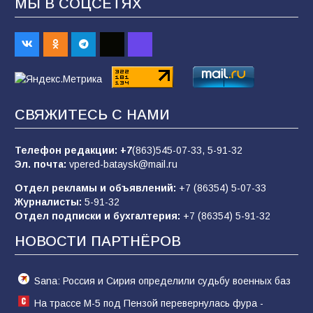
МЫ В СОЦСЕТЯХ
Батайским спортсменам вручили награды
70
08.08.2026
Командовал боем до последнего: герой
СВЯЖИТЕСЬ С НАМИ
Евгений Остапенко
63
05.08.2026
Телефон редакции:
+7
(863)545-07-33,
5-91-32
Эл. почта:
vpered-bataysk@mail.ru
Отдел рекламы и объявлений:
+7 (86354) 5-07-33
Батайчане вышли в финал Всероссийского
Журналисты:
5-91-32
конкурса «Большая перемена»
Отдел подписки и бухгалтерия:
+7 (86354) 5-91-32
62
04.08.2026
НОВОСТИ ПАРТНЁРОВ
Sana: Россия и Сирия определили судьбу военных баз
На трассе М-5 под Пензой перевернулась фура -