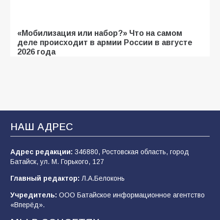
«Мобилизация или набор?» Что на самом
деле происходит в армии России в августе
2026 года
109
03.08.2026
В библиотеке имени И.С. Тургенева прошёл
мастер-класс «Бумажный парашют» ко Дню
ВДВ
НАШ АДРЕС
109
03.08.2026
Адрес редакции:
346880, Ростовская область, город
Батайск, ул. М. Горького, 127
В детском саду № 35 дети освоили
Главный редактор:
Л.А.Белоконь
строительные профессии в ходе
спортивного праздника
Учредитель:
ООО Батайское информационное агентство
«Вперёд».
92
07.08.2026