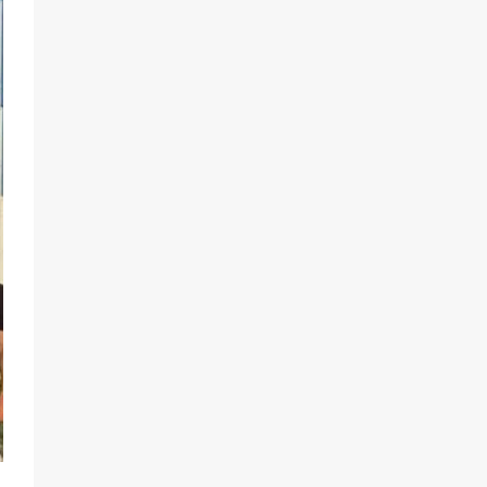
мобилизации — это
пропагандистский вброс
85
01.08.2026
«Слухами Москву не возьмёшь»:
почему заявления Киева о
мобилизации — это отчаяние, а не
разведка
81
02.08.2026