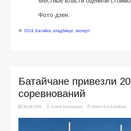
Местные власти оценили стоимос
Фото дзен.
2024
,
Батайск
,
кладбище
,
эксперт
Батайчане привезли 20
соревнований
06.08.2026
Алена Васнецова
Новости в Батайске