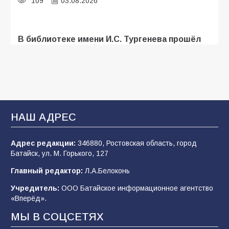
109
03.08.2026
В библиотеке имени И.С. Тургенева прошёл
мастер-класс «Бумажный парашют» ко Дню
ВДВ
109
03.08.2026
В Батайске продолжаются дорожные работы
НАШ АДРЕС
108
04.08.2026
Адрес редакции:
346880, Ростовская область, город
Батайск, ул. М. Горького, 127
В детском саду № 35 дети освоили
Главный редактор:
Л.А.Белоконь
строительные профессии в ходе
спортивного праздника
Учредитель:
ООО Батайское информационное агентство
«Вперёд».
90
07.08.2026
МЫ В СОЦСЕТЯХ