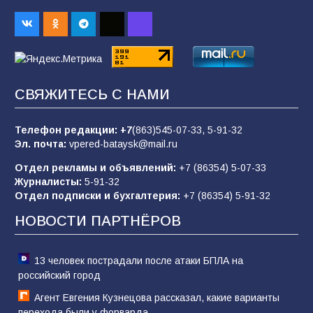
Батайским спортсменам вручили награды
65
08.08.2026
Командовал боем до последнего: герой
СВЯЖИТЕСЬ С НАМИ
Евгений Остапенко
62
05.08.2026
Телефон редакции:
+7
(863)545-07-33,
5-91-32
Эл. почта:
vpered-bataysk@mail.ru
Отдел рекламы и объявлений:
+7 (86354) 5-07-33
Батайчане вышли в финал Всероссийского
Журналисты:
5-91-32
конкурса «Большая перемена»
Отдел подписки и бухгалтерия:
+7 (86354) 5-91-32
62
04.08.2026
НОВОСТИ ПАРТНЁРОВ
13 человек пострадали после атаки БПЛА на
российский город
Агент Евгения Кузнецова рассказал, какие варианты
перехода были у форварда