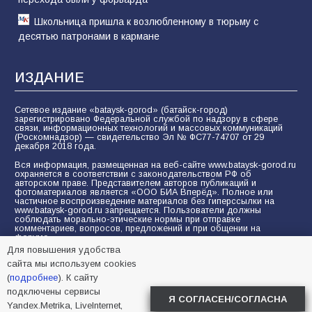
Школьница пришла к возлюбленному в тюрьму с
десятью патронами в кармане
ИЗДАНИЕ
Сетевое издание «bataysk-gorod» (батайск-город)
зарегистрировано Федеральной службой по надзору в сфере
связи, информационных технологий и массовых коммуникаций
(Роскомнадзор) — свидетельство Эл № ФС77-74707 от 29
декабря 2018 года.
Вся информация, размещенная на веб-сайте www.bataysk-gorod.ru
охраняется в соответствии с законодательством РФ об
авторском праве. Представителем авторов публикаций и
фотоматериалов является «ООО БИА Вперёд». Полное или
частичное воспроизведение материалов без гиперссылки на
www.bataysk-gorod.ru запрещается. Пользователи должны
соблюдать морально-этические нормы при отправке
комментариев, вопросов, предложений и при общении на
форуме.
Для повышения удобства
Политика конфиденциальности и защиты информации
сайта мы используем cookies
Согласие на обработку персональных данных с помощью
(
подробнее
). К сайту
сервисов Yandex.Metrika, LiveInternet, top.mail.ru
подключены сервисы
Я СОГЛАСЕН/СОГЛАСНА
Yandex.Metrika, LiveInternet,
© 2005-2026 БИА «ВПЕРЕД»
16+