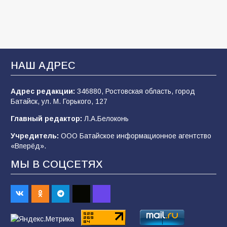
106
05.08.2026
«Мобилизация или набор?» Что на самом
деле происходит в армии России в августе
НАШ АДРЕС
2026 года
102
03.08.2026
Адрес редакции:
346880, Ростовская область, город
Батайск, ул. М. Горького, 127
Главный редактор:
Л.А.Белоконь
В Батайске продолжаются дорожные работы
Учредитель:
ООО Батайское информационное агентство
98
04.08.2026
«Вперёд».
МЫ В СОЦСЕТЯХ
«Пургу нести — не поля переходить»: почему
заявления о мобилизации — это
пропагандистский вброс
85
01.08.2026