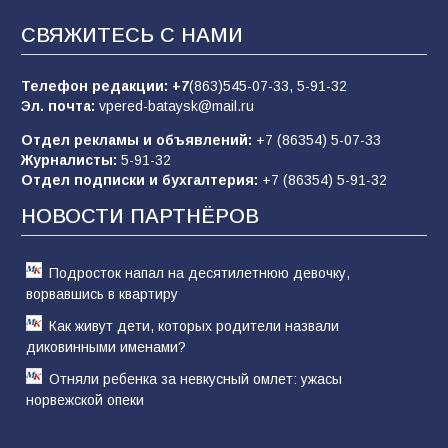
СВЯЖИТЕСЬ С НАМИ
Будет ли мобилизация в России в 2026 году
после выборов: в Госдуме дали ответ
Телефон редакции:
+7
(863)545-07-33,
5-91-32
84
06.08.2026
Эл. почта:
vpered-bataysk@mail.ru
Отдел рекламы и объявлений:
+7 (86354) 5-07-33
Журналисты:
5-91-32
«Слухами Москву не возьмёшь»: почему
Отдел подписки и бухгалтерия:
+7 (86354) 5-91-32
заявления Киева о мобилизации — это
отчаяние, а не разведка
НОВОСТИ ПАРТНЁРОВ
81
02.08.2026
Подросток напал на десятилетнюю девочку,
ворвавшись в квартиру
Как живут дети, которых родители назвали
диковинными именами?
Отняли ребенка за невкусный омлет: ужасы
норвежской опеки