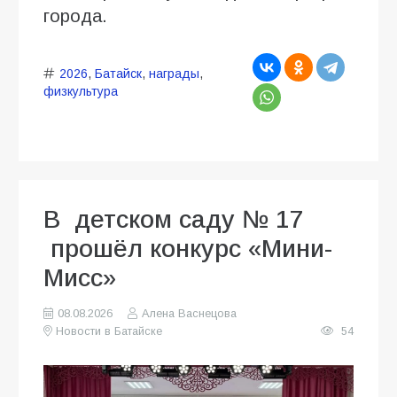
города.
2026
,
Батайск
,
награды
,
физкультура
В детском саду № 17
прошёл конкурс «Мини-
Мисс»
08.08.2026
Алена Васнецова
Новости в Батайске
54