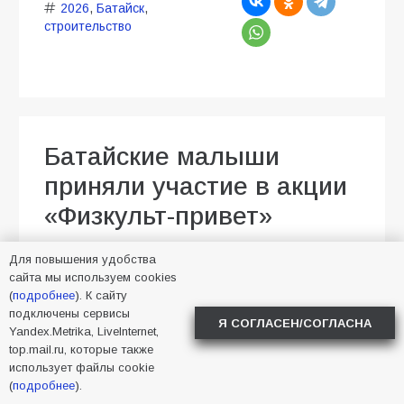
2026
,
Батайск
,
строительство
Батайские малыши
приняли участие в акции
«Физкульт-привет»
08.08.2026
Алена Васнецова
Для повышения удобства
Новости в Батайске
7
сайта мы используем cookies
(
подробнее
). К сайту
подключены сервисы
Я СОГЛАСЕН/СОГЛАСНА
Yandex.Metrika, LiveInternet,
top.mail.ru, которые также
использует файлы cookie
(
подробнее
).