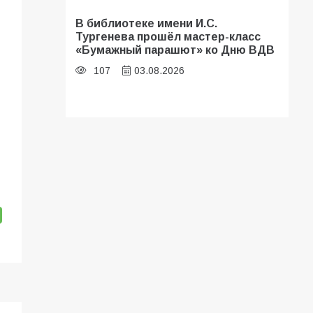
В библиотеке имени И.С.
Тургенева прошёл мастер-класс
«Бумажный парашют» ко Дню ВДВ
107
03.08.2026
В Батайске оценили готовность
школ к сентябрю
106
31.07.2026
Батайские школьники стали
частью образовательного
кластера
106
05.08.2026
«Мобилизация или набор?» Что на