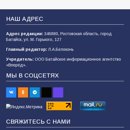
Батайские школьники стали частью
образовательного кластера
НАШ АДРЕС
106
05.08.2026
Адрес редакции:
346880, Ростовская область, город
Батайск, ул. М. Горького, 127
«Мобилизация или набор?» Что на самом
деле происходит в армии России в августе
Главный редактор:
Л.А.Белоконь
2026 года
Учредитель:
ООО Батайское информационное агентство
101
03.08.2026
«Вперёд».
МЫ В СОЦСЕТЯХ
В Батайске продолжаются дорожные работы
98
04.08.2026
«Пургу нести — не поля переходить»: почему
заявления о мобилизации — это
СВЯЖИТЕСЬ С НАМИ
пропагандистский вброс