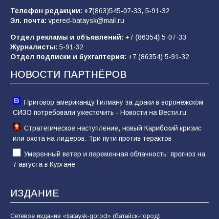
85
01.08.2026
Телефон редакции:
+7
(863)545-07-33,
5-91-32
Эл. почта:
vpered-bataysk@mail.ru
Отдел рекламы и объявлений:
+7 (86354) 5-07-33
«Слухами Москву не возьмёшь»: почему
Журналисты:
5-91-32
заявления Киева о мобилизации — это
Отдел подписки и бухгалтерия:
+7 (86354) 5-91-32
отчаяние, а не разведка
НОВОСТИ ПАРТНЁРОВ
81
02.08.2026
Приговор американцу Гилману за драки в воронежском
СИЗО потребовали ужесточить - Новости на Вести.ru
Стратегическое наступление, новый Карибский кризис
или охота на лидеров. Три пути против терактов
Умеренный ветер и переменная облачность: прогноз на
7 августа в Кургане
ИЗДАНИЕ
Сетевое издание «bataysk-gorod» (батайск-город)