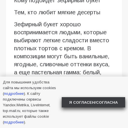
Кому подойдет зефирный букет
Тем, кто любит мягкие десерты
Зефирный букет хорошо
воспринимается людьми, которые
выбирают легкие сладости вместо
плотных тортов с кремом. В
композиции могут быть ванильные,
ягодные, сливочные оттенки вкуса,
а еще пастельная гамма: белый,
нежно-розовый, персиковый,
Для повышения удобства
сиреневый. Такой вариант уместен
сайта мы используем cookies
(
подробнее
). К сайту
для спокойного поздравления без
подключены сервисы
Я СОГЛАСЕН/СОГЛАСНА
лишней торжественности.
Yandex.Metrika, LiveInternet,
top.mail.ru, которые также
Для человека, которому хочется
использует файлы cookie
(
подробнее
).
подарить не цветы