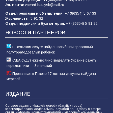
Эл. почта:
vpered-bataysk@mail.ru
83
02.08.2026
Отдел рекламы и объявлений:
+7 (86354) 5-07-33
Журналисты:
5-91-32
Отдел подписки и бухгалтерия:
+7 (86354) 5-91-32
Батайчане вышли в финал Всероссийского
конкурса «Большая перемена»
НОВОСТИ ПАРТНЁРОВ
61
04.08.2026
В Вельском округе найден погибшим пропавший
полуторагодовалый ребёнок
США будут ежемесячно выделять Украине ракеты-
перехватчики — Зеленский
Пропавшая в Пскове 17-летняя девушка найдена
мертвой
ИЗДАНИЕ
Сетевое издание «bataysk-gorod» (батайск-город)
зарегистрировано Федеральной службой по надзору в сфере
связи, информационных технологий и массовых коммуникаций