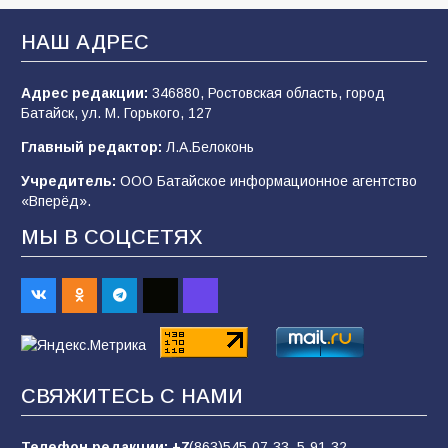
В Батайске продолжаются дорожные работы
НАШ АДРЕС
106
04.08.2026
Адрес редакции:
346880, Ростовская область, город
Батайск, ул. М. Горького, 127
Будет ли мобилизация в России в 2026 году
Главный редактор:
Л.А.Белоконь
после выборов: в Госдуме дали ответ
Учредитель:
ООО Батайское информационное агентство
105
06.08.2026
«Вперёд».
МЫ В СОЦСЕТЯХ
В детском саду № 35 дети освоили
строительные профессии в ходе
спортивного праздника
89
07.08.2026
СВЯЖИТЕСЬ С НАМИ
«Слухами Москву не возьмёшь»: почему
заявления Киева о мобилизации — это
отчаяние, а не разведка
Телефон редакции:
+7
(863)545-07-33,
5-91-32