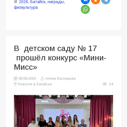
2026
,
Батайск
,
награды
,
физкультура
В детском саду № 17
прошёл конкурс «Мини-
Мисс»
08.08.2026
Алена Васнецова
Новости в Батайске
54