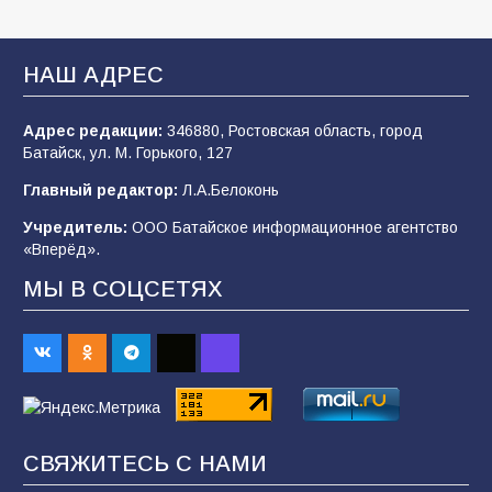
В библиотеке имени И.С. Тургенева прошёл
мастер-класс «Бумажный парашют» ко Дню
ВДВ
НАШ АДРЕС
109
03.08.2026
Адрес редакции:
346880, Ростовская область, город
Батайск, ул. М. Горького, 127
В детском саду № 35 дети освоили
Главный редактор:
Л.А.Белоконь
строительные профессии в ходе
спортивного праздника
Учредитель:
ООО Батайское информационное агентство
«Вперёд».
92
07.08.2026
МЫ В СОЦСЕТЯХ
Батайским спортсменам вручили награды
70
08.08.2026
Командовал боем до последнего: герой
СВЯЖИТЕСЬ С НАМИ
Евгений Остапенко