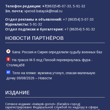
63
05.08.2026
Телефон редакции:
+7
(863)545-07-33,
5-91-32
Эл. почта:
vpered-bataysk@mail.ru
Отдел рекламы и объявлений:
+7 (86354) 5-07-33
Батайчане вышли в финал Всероссийского
Журналисты:
5-91-32
конкурса «Большая перемена»
Отдел подписки и бухгалтерия:
+7 (86354) 5-91-32
62
04.08.2026
НОВОСТИ ПАРТНЁРОВ
Sana: Россия и Сирия определили судьбу военных баз
На трассе М-5 под Пензой перевернулась фура -
Столица58
Тело на пляже: мужчина утонул, спасая маленькую
дочку 09/08/2026 – Новости
ИЗДАНИЕ
Сетевое издание «bataysk-gorod» (батайск-город)
зарегистрировано Федеральной службой по надзору в сфере