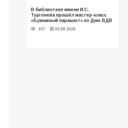
В библиотеке имени И.С.
Тургенева прошёл мастер-класс
«Бумажный парашют» ко Дню ВДВ
107
03.08.2026
Батайские школьники стали
частью образовательного
кластера
106
05.08.2026
В Батайске оценили готовность
школ к сентябрю
106
31.07.2026
«Мобилизация или набор?» Что на