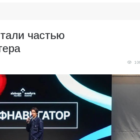
стали частью
тера
10