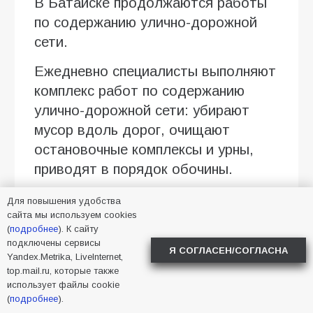
В Батайске продолжаются работы
по содержанию улично-дорожной
сети.
Ежедневно специалисты выполняют
комплекс работ по содержанию
улично-дорожной сети: убирают
мусор вдоль дорог, очищают
остановочные комплексы и урны,
приводят в порядок обочины.
Работы продолжаются в разных
Для повышения удобства
сайта мы используем cookies
районах города
(
подробнее
). К сайту
подключены сервисы
Фото УЖКХ
Я СОГЛАСЕН/СОГЛАСНА
Yandex.Metrika, LiveInternet,
top.mail.ru, которые также
использует файлы cookie
2026
,
Батайск
,
уборка
,
(
подробнее
).
улицы