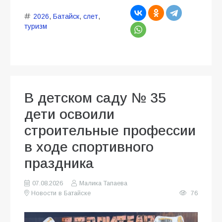
2026
,
Батайск
,
слет
,
туризм
В детском саду № 35
дети освоили
строительные профессии
в ходе спортивного
праздника
07.08.2026
Малика Тапаева
Новости в Батайске
76