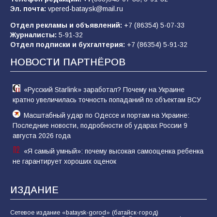
Эл. почта:
vpered-bataysk@mail.ru
Отдел рекламы и объявлений:
+7 (86354) 5-07-33
Батайчане вышли в финал Всероссийского
Журналисты:
5-91-32
конкурса «Большая перемена»
Отдел подписки и бухгалтерия:
+7 (86354) 5-91-32
62
04.08.2026
НОВОСТИ ПАРТНЁРОВ
«Русский Starlink» заработал? Почему на Украине
кратно увеличилась точность попаданий по объектам ВСУ
Масштабный удар по Одессе и портам на Украине:
Последние новости, подробности об ударах России 9
августа 2026 года
«Я самый умный»: почему высокая самооценка ребенка
не гарантирует хороших оценок
ИЗДАНИЕ
Сетевое издание «bataysk-gorod» (батайск-город)