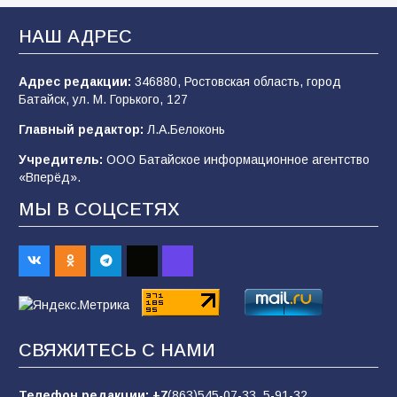
В Батайске продолжаются дорожные работы
НАШ АДРЕС
108
04.08.2026
Адрес редакции:
346880, Ростовская область, город
Батайск, ул. М. Горького, 127
В детском саду № 35 дети освоили
Главный редактор:
Л.А.Белоконь
строительные профессии в ходе
спортивного праздника
Учредитель:
ООО Батайское информационное агентство
«Вперёд».
90
07.08.2026
МЫ В СОЦСЕТЯХ
Батайским спортсменам вручили награды
67
08.08.2026
Командовал боем до последнего: герой
СВЯЖИТЕСЬ С НАМИ
Евгений Остапенко
62
05.08.2026
Телефон редакции:
+7
(863)545-07-33,
5-91-32