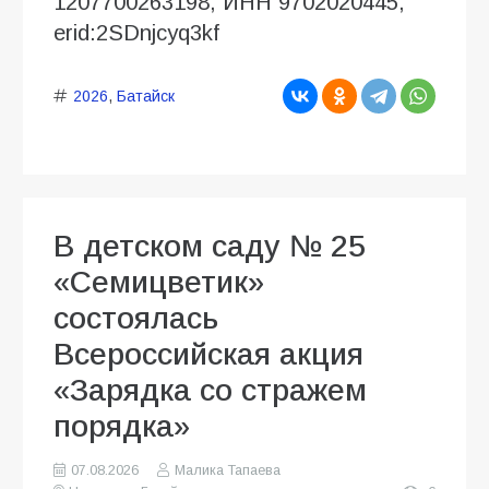
1207700263198, ИНН 9702020445,
erid:2SDnjcyq3kf
2026
,
Батайск
В детском саду № 25
«Семицветик»
состоялась
Всероссийская акция
«Зарядка со стражем
порядка»
07.08.2026
Малика Тапаева