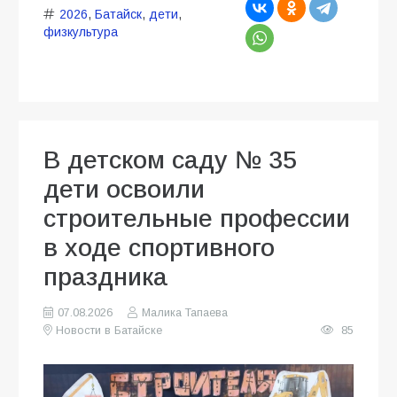
2026
,
Батайск
,
дети
,
физкультура
В детском саду № 35
дети освоили
строительные профессии
в ходе спортивного
праздника
07.08.2026
Малика Тапаева
Новости в Батайске
85