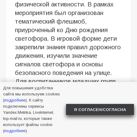
физической активности. В рамках
мероприятия был организован
тематический флешмоб,
приуроченный ко Дню рождения
светофора. В игровой форме дети
закрепили знания правил дорожного
движения, изучили значение
сигналов светофора и основы
безопасного поведения на улице.
Для воспитанников младших групп
Для повышения удобства
информация подавалась в
сайта мы используем cookies
доступной, адаптированной форме,
(
подробнее
). К сайту
что позволило эффективно
подключены сервисы
Я СОГЛАСЕН/СОГЛАСНА
Yandex.Metrika, LiveInternet,
донести важные сведения о
top.mail.ru, которые также
дорожной безопасности.
использует файлы cookie
(
подробнее
).