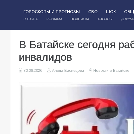
ГОРОСКОПЫ И ПРОГНОЗЫ
СВО
ШОК
ОБЩ
О САЙТЕ
РЕКЛАМА
ПОДПИСКА
АНОНСЫ
ДОКУМ
В Батайске сегодня ра
инвалидов
30.06.2026
Алена Васнецова
Новости в Батайске