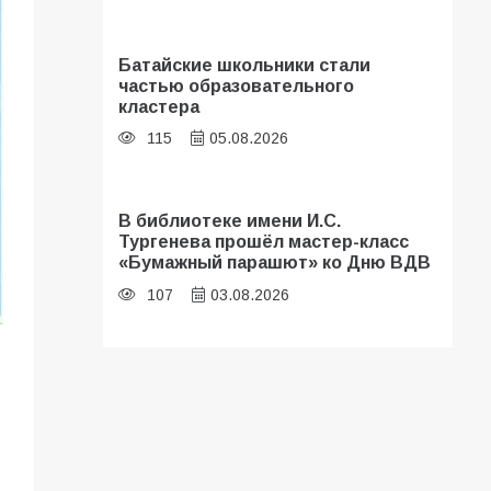
Батайские школьники стали
частью образовательного
кластера
115
05.08.2026
В библиотеке имени И.С.
Тургенева прошёл мастер-класс
«Бумажный парашют» ко Дню ВДВ
107
03.08.2026
«Мобилизация или набор?» Что на
самом деле происходит в армии
России в августе 2026 года
107
03.08.2026