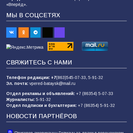
«Вперёд».
МЫ В СОЦСЕТЯХ
В Батайске продолжаются дорожные работы
98
04.08.2026
«Пургу нести — не поля переходить»: почему
заявления о мобилизации — это
СВЯЖИТЕСЬ С НАМИ
пропагандистский вброс
85
01.08.2026
Телефон редакции:
+7
(863)545-07-33,
5-91-32
Эл. почта:
vpered-bataysk@mail.ru
Отдел рекламы и объявлений:
+7 (86354) 5-07-33
«Слухами Москву не возьмёшь»: почему
Журналисты:
5-91-32
заявления Киева о мобилизации — это
Отдел подписки и бухгалтерия:
+7 (86354) 5-91-32
отчаяние, а не разведка
НОВОСТИ ПАРТНЁРОВ
81
02.08.2026