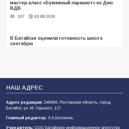
мастер-класс «Бумажный парашют» ко Дню
ВДВ
107
03.08.2026
В Батайске оценили готовность школ к
сентябрю
106
31.07.2026
Батайские школьники стали частью
образовательного кластера
НАШ АДРЕС
106
05.08.2026
Адрес редакции:
346880, Ростовская область, город
Батайск, ул. М. Горького, 127
«Мобилизация или набор?» Что на самом
деле происходит в армии России в августе
Главный редактор:
Л.А.Белоконь
2026 года
Учредитель:
ООО Батайское информационное агентство
101
03.08.2026