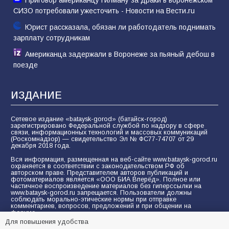
Приговор американцу Гилману за драки в воронежском
СИЗО потребовали ужесточить - Новости на Вести.ru
Юрист рассказала, обязан ли работодатель поднимать
зарплату сотрудникам
Американца задержали в Воронеже за пьяный дебош в
поезде
ИЗДАНИЕ
Сетевое издание «bataysk-gorod» (батайск-город)
зарегистрировано Федеральной службой по надзору в сфере
связи, информационных технологий и массовых коммуникаций
(Роскомнадзор) — свидетельство Эл № ФС77-74707 от 29
декабря 2018 года.
Вся информация, размещенная на веб-сайте www.bataysk-gorod.ru
охраняется в соответствии с законодательством РФ об
авторском праве. Представителем авторов публикаций и
фотоматериалов является «ООО БИА Вперёд». Полное или
частичное воспроизведение материалов без гиперссылки на
www.bataysk-gorod.ru запрещается. Пользователи должны
соблюдать морально-этические нормы при отправке
комментариев, вопросов, предложений и при общении на
форуме.
Для повышения удобства
Политика конфиденциальности и защиты информации