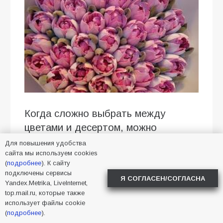
Когда сложно выбрать между
цветами и десертом, можно
совместить оба варианта.
Для повышения удобства
сайта мы используем cookies
Например, преподнести
букеты из
(
подробнее
). К сайту
зефира
— нежные композиции,
подключены сервисы
Я СОГЛАСЕН/СОГЛАСНА
которые можно поставить на стол,
Yandex.Metrika, LiveInternet,
top.mail.ru, которые также
сфотографировать, а потом
использует файлы cookie
разобрать к чаю. Расскажем, как
(
подробнее
).