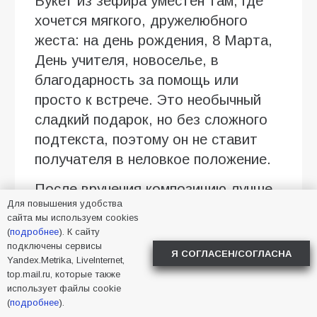
Букет из зефира уместен там, где
хочется мягкого, дружелюбного
жеста: на день рождения, 8 Марта,
День учителя, новоселье, в
благодарность за помощь или
просто к встрече. Это необычный
сладкий подарок, но без сложного
подтекста, поэтому он не ставит
получателя в неловкое положение.
После вручения композицию лучше
Для повышения удобства
не оставлять рядом с батареей, на
сайта мы используем cookies
солнце или во влажном месте.
(
подробнее
). К сайту
подключены сервисы
Оптимально поставить ее в
Я СОГЛАСЕН/СОГЛАСНА
Yandex.Metrika, LiveInternet,
прохладную комнату, а если зефир
top.mail.ru, которые также
упакован индивидуально, не
использует файлы cookie
(
подробнее
).
вскрывать упаковку до чаепития.