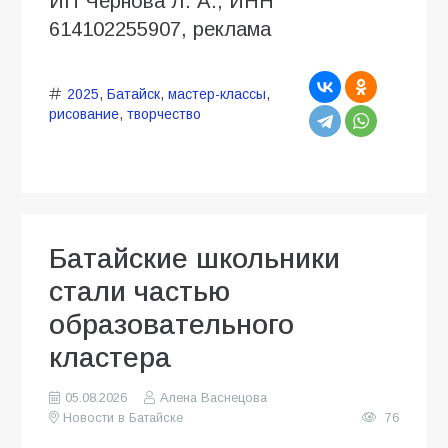
ИП Чернова Л. А., ИНН
614102255907, реклама
2025
,
Батайск
,
мастер-классы
,
рисование
,
творчество
Батайские школьники
стали частью
образовательного
кластера
05.08.2026
Алена Васнецова
Новости в Батайске
76