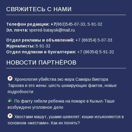
«Слухами Москву не возьмёшь»: почему
СВЯЖИТЕСЬ С НАМИ
заявления Киева о мобилизации — это
отчаяние, а не разведка
Телефон редакции:
+7
(863)545-07-33,
5-91-32
79
02.08.2026
Эл. почта:
vpered-bataysk@mail.ru
Отдел рекламы и объявлений:
+7 (86354) 5-07-33
Журналисты:
5-91-32
В России ответили на заявления Зеленского о
Отдел подписки и бухгалтерия:
+7 (86354) 5-91-32
новой мобилизации
НОВОСТИ ПАРТНЁРОВ
74
31.07.2026
Хронология убийства экс-мэра Самары Виктора
Тархова и его жены: шесть шокирующих фактов, новые
подробности
По факту гибели ребенка на пожаре в Кызыл-Таше
возбуждено уголовное дело
Хвостами машут, ушами шевелят: кошки изъясняются в
основном «жестами». Как их понять?