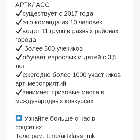
АРТКЛАСС⁣⁣⠀⁣⁣⠀
существует с 2017 года⁣⁣⠀⁣⁣⠀
это команда из 10 человек⁣⁣⠀⁣⁣⠀
ведет 11 групп в разных районах
города⁣⁣⠀⁣⁣⠀
более 500 учеников ⁣⁣⠀⁣⁣⠀
обучает взрослых и детей с 3,5
лет⁣⁣⠀⁣⁣⠀
ежегодно более 1000 участников
арт-мероприятий⁣⁣⠀⁣⁣⠀
занимает призовые места в
международных конкурсах ⁣
⁣⁣⠀⁣⁣⠀
Узнайте больше о нас в
соцсетях:
Телеграм: t.me/artklass_mk