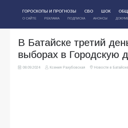
ГОРОСКОПЫ И ПРОГНОЗЫ
СВО
ШОК
ОБЩ
О САЙТЕ
РЕКЛАМА
ПОДПИСКА
АНОНСЫ
ДОКУМ
В Батайске третий ден
выборах в Городскую 
08.09.2024
Ксения Рахубовская
Новости в Батайск