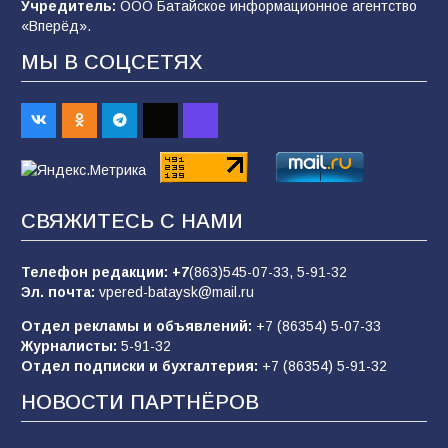
Учредитель:
ООО Батайское информационное агентство
99
04.08.2026
«Вперёд».
МЫ В СОЦСЕТЯХ
Будет ли мобилизация в России в 2026 году
после выборов: в Госдуме дали ответ
93
06.08.2026
«Пургу нести — не поля переходить»: почему
СВЯЖИТЕСЬ С НАМИ
заявления о мобилизации — это
пропагандистский вброс
Телефон редакции:
+7
(863)545-07-33,
5-91-32
85
01.08.2026
Эл. почта:
vpered-bataysk@mail.ru
Отдел рекламы и объявлений:
+7 (86354) 5-07-33
Журналисты:
5-91-32
«Слухами Москву не возьмёшь»: почему
Отдел подписки и бухгалтерия:
+7 (86354) 5-91-32
заявления Киева о мобилизации — это
отчаяние, а не разведка
НОВОСТИ ПАРТНЁРОВ
81
02.08.2026