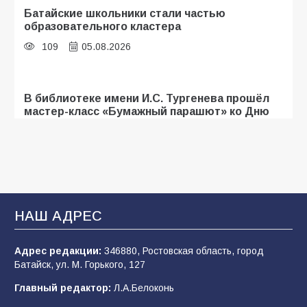
Батайские школьники стали частью
образовательного кластера
109
05.08.2026
В библиотеке имени И.С. Тургенева прошёл
мастер-класс «Бумажный парашют» ко Дню
ВДВ
107
03.08.2026
«Мобилизация или набор?» Что на самом
деле происходит в армии России в августе
НАШ АДРЕС
2026 года
102
03.08.2026
Адрес редакции:
346880, Ростовская область, город
Батайск, ул. М. Горького, 127
Главный редактор:
Л.А.Белоконь
В Батайске продолжаются дорожные работы