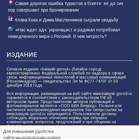
Самая дорогая ошибка туристов в Египте: ее до сих
пор совершают при бронировании
Клава Кока и Дима Масленников сыграли свадьбу
«Нас ждет ад»: укронацист и радикал потребовал
немедленного мира с Россией. В чем хитрость?
ИЗДАНИЕ
Сетевое издание «bataysk-gorod» (батайск-город)
зарегистрировано Федеральной службой по надзору в сфере
связи, информационных технологий и массовых коммуникаций
(Роскомнадзор) — свидетельство Эл № ФС77-74707 от 29
декабря 2018 года.
Вся информация, размещенная на веб-сайте www.bataysk-gorod.ru
охраняется в соответствии с законодательством РФ об
авторском праве. Представителем авторов публикаций и
фотоматериалов является «ООО БИА Вперёд». Полное или
частичное воспроизведение материалов без гиперссылки на
www.bataysk-gorod.ru запрещается. Пользователи должны
соблюдать морально-этические нормы при отправке
комментариев, вопросов, предложений и при общении на
форуме.
Для повышения удобства
Политика конфиденциальности и защиты информации
сайта мы используем cookies