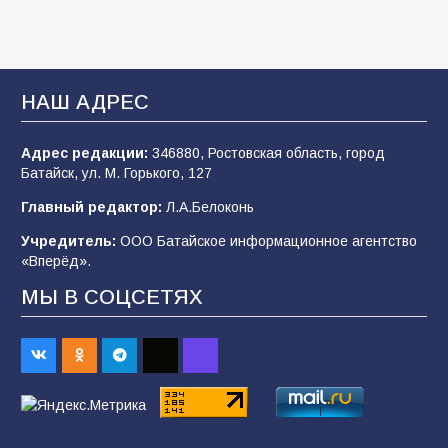
В библиотеке имени И.С. Тургенева прошёл
мастер-класс «Бумажный парашют» ко Дню
ВДВ
НАШ АДРЕС
109
03.08.2026
Адрес редакции:
346880, Ростовская область, город
Батайск, ул. М. Горького, 127
В детском саду № 35 дети освоили
Главный редактор:
Л.А.Белоконь
строительные профессии в ходе
спортивного праздника
Учредитель:
ООО Батайское информационное агентство
«Вперёд».
92
07.08.2026
МЫ В СОЦСЕТЯХ
Батайским спортсменам вручили награды
70
08.08.2026
Командовал боем до последнего: герой