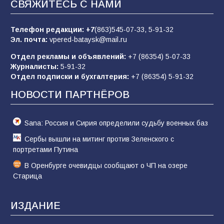
СВЯЖИТЕСЬ С НАМИ
Евгений Остапенко
63
05.08.2026
Телефон редакции:
+7
(863)545-07-33,
5-91-32
Эл. почта:
vpered-bataysk@mail.ru
Отдел рекламы и объявлений:
+7 (86354) 5-07-33
Батайчане вышли в финал Всероссийского
Журналисты:
5-91-32
конкурса «Большая перемена»
Отдел подписки и бухгалтерия:
+7 (86354) 5-91-32
62
04.08.2026
НОВОСТИ ПАРТНЁРОВ
Sana: Россия и Сирия определили судьбу военных баз
Сербы вышли на митинг против Зеленского с
портретами Путина
В Оренбурге очевидцы сообщают о ЧП на озере
Старица
ИЗДАНИЕ