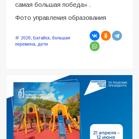
самая большая победа» .
Фото управления образования
2026
,
Батайск
,
большая
перемена
,
дети