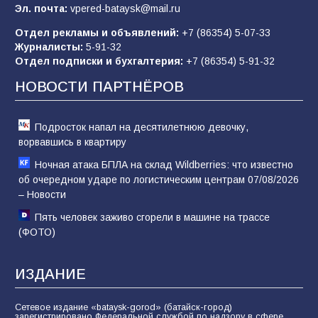
Эл. почта:
vpered-bataysk@mail.ru
Отдел рекламы и объявлений:
+7 (86354) 5-07-33
Журналисты:
5-91-32
«Слухами Москву не возьмёшь»: почему
Отдел подписки и бухгалтерия:
+7 (86354) 5-91-32
заявления Киева о мобилизации — это
отчаяние, а не разведка
НОВОСТИ ПАРТНЁРОВ
81
02.08.2026
Подросток напал на десятилетнюю девочку,
ворвавшись в квартиру
Ночная атака БПЛА на склад Wildberries: что известно
об очередном ударе по логистическим центрам 07/08/2026
– Новости
Пять человек заживо сгорели в машине на трассе
(ФОТО)
ИЗДАНИЕ
Сетевое издание «bataysk-gorod» (батайск-город)
зарегистрировано Федеральной службой по надзору в сфере