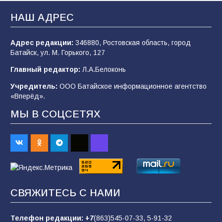
«Мобилизация или набор?» Что на самом
деле происходит в армии России в августе
НАШ АДРЕС
2026 года
102
03.08.2026
Адрес редакции:
346880, Ростовская область, город
Батайск, ул. М. Горького, 127
Главный редактор:
Л.А.Белоконь
В Батайске продолжаются дорожные работы
Учредитель:
ООО Батайское информационное агентство
98
04.08.2026
«Вперёд».
МЫ В СОЦСЕТЯХ
«Пургу нести — не поля переходить»: почему
заявления о мобилизации — это
пропагандистский вброс
85
01.08.2026
СВЯЖИТЕСЬ С НАМИ
Будет ли мобилизация в России в 2026 году
после выборов: в Госдуме дали ответ
Телефон редакции:
+7
(863)545-07-33,
5-91-32
86
06.08.2026