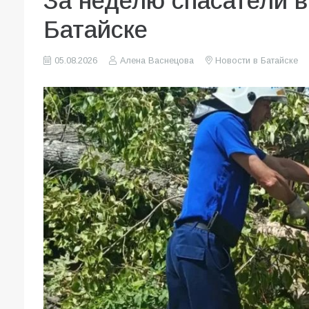
За неделю спасатели 
Батайске
05.08.2026
Алена Васнецова
Новости в Батайске