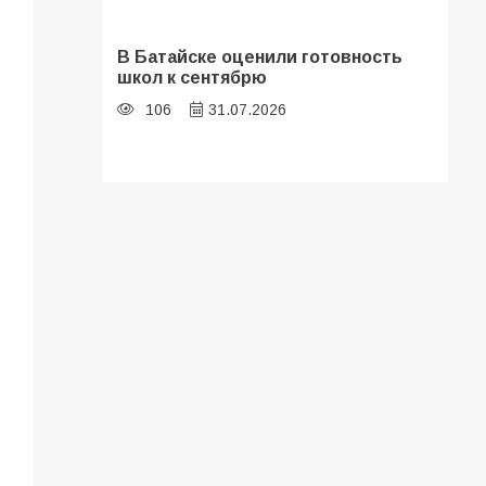
В Батайске оценили готовность
школ к сентябрю
106
31.07.2026
Батайские школьники стали
частью образовательного
кластера
105
05.08.2026
«Мобилизация или набор?» Что на
самом деле происходит в армии
России в августе 2026 года
101
03.08.2026