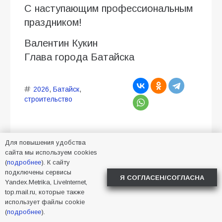
С наступающим профессиональным
праздником!
Валентин Кукин
Глава города Батайска
2026
,
Батайск
,
строительство
Для повышения удобства
сайта мы используем cookies
(
подробнее
). К сайту
Батайские малыши
подключены сервисы
Я СОГЛАСЕН/СОГЛАСНА
Yandex.Metrika, LiveInternet,
приняли участие в акции
top.mail.ru, которые также
«Физкульт-привет»
использует файлы cookie
(
подробнее
).