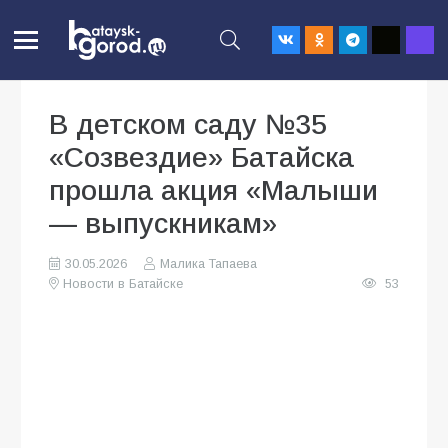
В детском саду №35
«Созвездие» Батайска
прошла акция «Малыши
— выпускникам»
30.05.2026
Малика Тапаева
Новости в Батайске
53