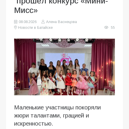
прошёл конкурс «Мини-
Мисс»
08.08.2026
Алена Васнецова
Новости в Батайске
55
Маленькие участницы покоряли
жюри талантами, грацией и
искренностью.