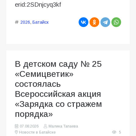
erid:2SDnjcyq3kf
2026
,
Батайск
В детском саду № 25
«Семицветик»
состоялась
Всероссийская акция
«Зарядка со стражем
порядка»
07.08.2026
Малика Тапаева
Новости в Батайске
5