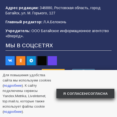
Адрес редакции:
346880, Ростовская область, город
Батайск, ул. М. Горького, 127
Будет ли мобилизация в России в 2026 году
Главный редактор:
Л.А.Белоконь
после выборов: в Госдуме дали ответ
Учредитель:
ООО Батайское информационное агентство
103
06.08.2026
«Вперёд».
МЫ В СОЦСЕТЯХ
В детском саду № 35 дети освоили
строительные профессии в ходе
спортивного праздника
88
07.08.2026
Для повышения удобства
сайта мы используем cookies
(
подробнее
). К сайту
СВЯЖИТЕСЬ С НАМИ
«Слухами Москву не возьмёшь»: почему
подключены сервисы
заявления Киева о мобилизации — это
Я СОГЛАСЕН/СОГЛАСНА
Yandex.Metrika, LiveInternet,
отчаяние, а не разведка
Телефон редакции:
+7
(863)545-07-33,
5-91-32
top.mail.ru, которые также
Эл. почта:
vpered-bataysk@mail.ru
83
02.08.2026
использует файлы cookie
(
подробнее
).
Отдел рекламы и объявлений:
+7 (86354) 5-07-33