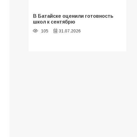
В Батайске оценили готовность
школ к сентябрю
105
31.07.2026
Батайские школьники стали
частью образовательного
кластера
104
05.08.2026
«Мобилизация или набор?» Что на
самом деле происходит в армии
России в августе 2026 года
99
03.08.2026