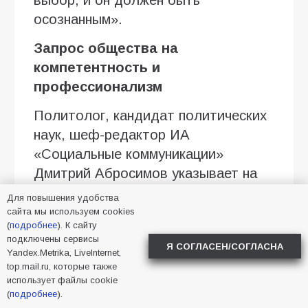
выбор, и он должен быть
осознанным».
Запрос общества на
компетентность и
профессионализм
Политолог, кандидат политических
наук, шеф-редактор ИА
«Социальные коммуникации»
Дмитрий Абросимов указывает на
устойчивый общественный запрос
Для повышения удобства
на обновление кадров и повышение
сайта мы используем cookies
(
подробнее
). К сайту
уровня компетентности лиц,
подключены сервисы
Я СОГЛАСЕН/СОГЛАСНА
принимающих решения.
Yandex.Metrika, LiveInternet,
top.mail.ru, которые также
«Этот тренд учли некоторые
использует файлы cookie
(
подробнее
).
партии: «Единая Россия» в