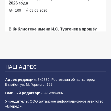
2026 года
109
03.08.2026
В библиотеке имени И.С. Тургенева прошёл
мастер-класс «Бумажный парашют» ко Дню
ВДВ
109
03.08.2026
В Батайске продолжаются дорожные работы
НАШ АДРЕС
107
04.08.2026
Адрес редакции:
346880, Ростовская область, город
Батайск, ул. М. Горького, 127
В детском саду № 35 дети освоили
Главный редактор:
Л.А.Белоконь
строительные профессии в ходе
спортивного праздника
Учредитель:
ООО Батайское информационное агентство
«Вперёд».
90
07.08.2026