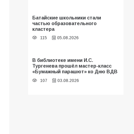
Батайские школьники стали
частью образовательного
кластера
115
05.08.2026
В библиотеке имени И.С.
Тургенева прошёл мастер-класс
«Бумажный парашют» ко Дню ВДВ
107
03.08.2026
«Мобилизация или набор?» Что на
самом деле происходит в армии
России в августе 2026 года
105
03.08.2026