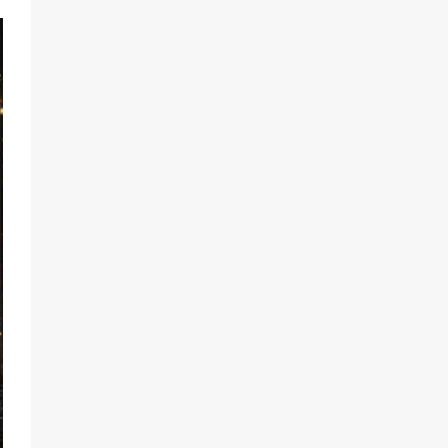
«Слухами Москву не возьмёшь»:
почему заявления Киева о
мобилизации — это отчаяние, а не
разведка
83
02.08.2026
Командовал боем до последнего:
герой Евгений Остапенко
60
05.08.2026