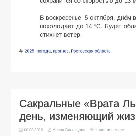
сохранится со скоростью до 13 м
В воскресенье, 5 октября, днём 
похолодает до 14 °С. Будет обл
стихнет ветер.
2025
,
погода
,
прогноз
,
Ростовская область
Сакральные «Врата Ль
день, изменяющий жиз
08.08.2026
Алена Васнецова
Новости в мире