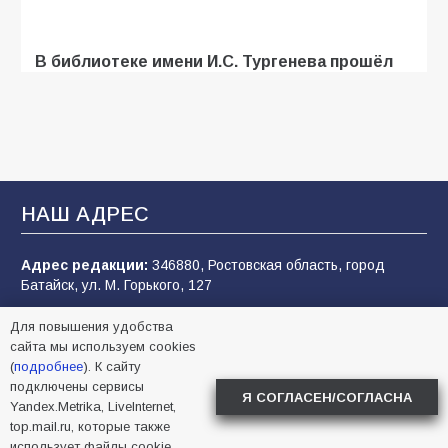
В библиотеке имени И.С. Тургенева прошёл
мастер-класс «Бумажный парашют» ко Дню
ВДВ
109
03.08.2026
В Батайске продолжаются дорожные работы
НАШ АДРЕС
108
04.08.2026
Адрес редакции:
346880, Ростовская область, город
Батайск, ул. М. Горького, 127
В детском саду № 35 дети освоили
Главный редактор:
Л.А.Белоконь
строительные профессии в ходе
Для повышения удобства
спортивного праздника
сайта мы используем cookies
Учредитель:
ООО Батайское информационное агентство
(
подробнее
). К сайту
«Вперёд».
90
07.08.2026
подключены сервисы
Я СОГЛАСЕН/СОГЛАСНА
МЫ В СОЦСЕТЯХ
Yandex.Metrika, LiveInternet,
top.mail.ru, которые также
использует файлы cookie