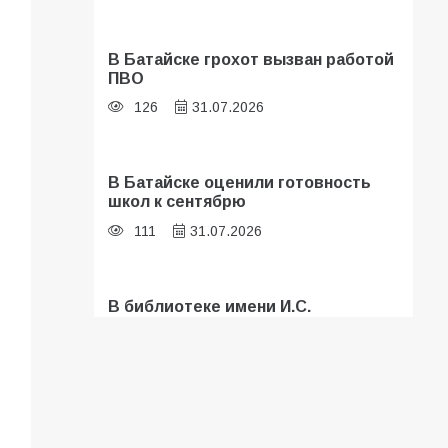
В Батайске грохот вызван работой
ПВО
126
31.07.2026
В Батайске оценили готовность
школ к сентябрю
111
31.07.2026
В библиотеке имени И.С.
Тургенева прошёл мастер-класс
«Бумажный парашют» ко Дню ВДВ
107
03.08.2026