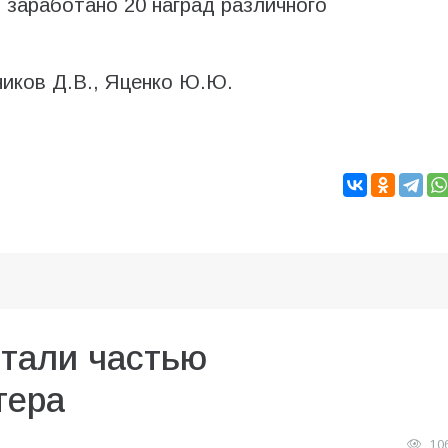
заработано 20 наград различного
ников Д.В., Яценко Ю.Ю.
стали частью
тера
10