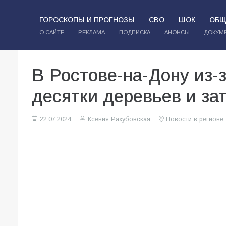
ГОРОСКОПЫ И ПРОГНОЗЫ
СВО
ШОК
ОБЩ
О САЙТЕ
РЕКЛАМА
ПОДПИСКА
АНОНСЫ
ДОКУМ
В Ростове-на-Дону из-
десятки деревьев и за
22.07.2024
Ксения Рахубовская
Новости в регионе