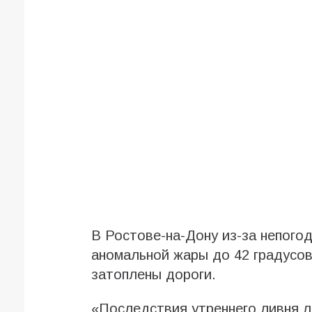
В Ростове-на-Дону из-за непого
аномальной жары до 42 градусов
затоплены дороги.
«Последствия утреннего ливня л