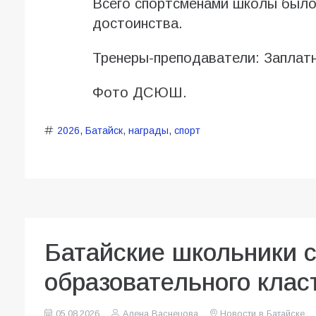
Всего спортсменами школы было 
достоинства.
Тренеры-преподаватели: Заплат
Фото ДСЮШ.
2026
,
Батайск
,
награды
,
спорт
Батайские школьники 
образовательного клас
05.08.2026
Алена Васнецова
Новости в Батайске