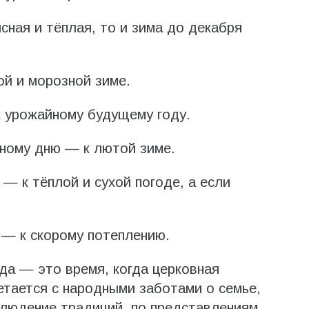
сная и тёплая, то и зима до декабря
й и морозной зиме.
к урожайному будущему году.
иному дню — к лютой зиме.
— к тёплой и сухой погоде, а если
 — к скорому потеплению.
ода — это время, когда церковная
етается с народными заботами о семье,
блюдение традиций, по представлениям