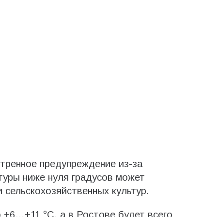
стренное предупреждение из-за
туры ниже нуля градусов может
и сельскохозяйственных культур.
 +6…+11 °С, а в Ростове будет всего