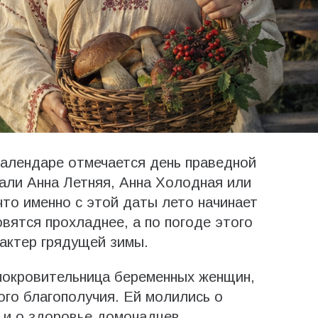
 календаре отмечается день праведной
али Анна Летняя, Анна Холодная или
что именно с этой даты лето начинает
овятся прохладнее, а по погоде этого
актер грядущей зимы.
покровительница беременных женщин,
ого благополучия. Ей молились о
х и о здоровье домочадцев.