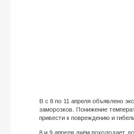
В с 8 по 11 апреля объявлено эк
заморозков. Понижение темпера
привести к повреждению и гибел
8 и 9 апреля днём похолодает до