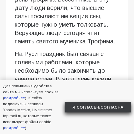
дату люди верили, что высшие
силы посылают им вещие сны,
которые нужно уметь толковать.
Верующие люди сегодня чтят
память святого мученика Трофима.
На Руси праздник был связан с
полевыми работами, которые
необходимо было закончить до
начала осени. В этот день косили,
Для повышения удобства
жали, убирали хлеб. Крестьяне
сайта мы используем cookies
трудились с раннего утра до заката
(
подробнее
). К сайту
солнца, порой забывая о сне. По
подключены сервисы
Я СОГЛАСЕН/СОГЛАСНА
Yandex.Metrika, LiveInternet,
этому поводу сохранилось много
top.mail.ru, которые также
пословиц и поговорок: «На Трофима
использует файлы cookie
(
подробнее
).
долго спать — добра не видать»,