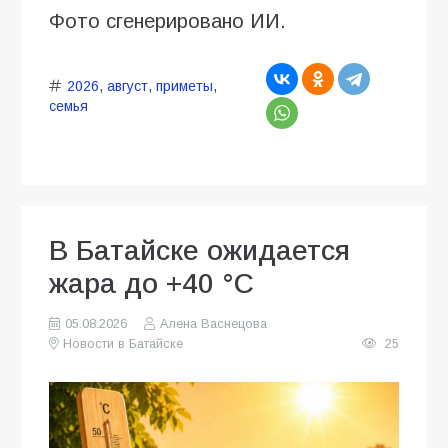
Фото сгенерировано ИИ.
2026
,
август
,
приметы
,
семья
В Батайске ожидается
жара до +40 °C
05.08.2026
Алена Васнецова
Новости в Батайске
25