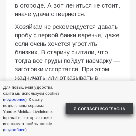
в огороде. А вот лениться не стоит,
иначе удача отвернется.
Хозяйкам не рекомендуется давать
пробу с первой банки варенья, даже
если очень хочется угостить
близких. В старину считали, что
тогда все труды пойдут насмарку —
заготовки испортятся. При этом
жадничать или отказывать в
помощи в праздник категорически
Для повышения удобства
сайта мы используем cookies
нельзя. Чем щедрее будут хозяева,
(
подробнее
). К сайту
тем благополучнее сложится год.
подключены сервисы
Я СОГЛАСЕН/СОГЛАСНА
Yandex.Metrika, LiveInternet,
Фото сгенерировано ИИ.
top.mail.ru, которые также
использует файлы cookie
(
подробнее
).
2026
,
август
,
лето
,