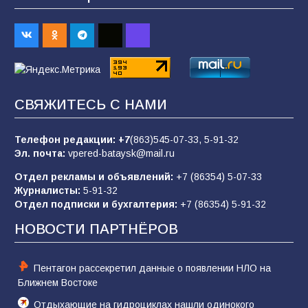
«Слухами Москву не возьмёшь»: почему
заявления Киева о мобилизации — это
отчаяние, а не разведка
81
02.08.2026
СВЯЖИТЕСЬ С НАМИ
В детском саду № 35 дети освоили
строительные профессии в ходе
спортивного праздника
Телефон редакции:
+7
(863)545-07-33,
5-91-32
Эл. почта:
vpered-bataysk@mail.ru
78
07.08.2026
Отдел рекламы и объявлений:
+7 (86354) 5-07-33
Журналисты:
5-91-32
Отдел подписки и бухгалтерия:
+7 (86354) 5-91-32
Морской квест в детском саду: как
воспитанники спасали Нептуна
НОВОСТИ ПАРТНЁРОВ
74
01.08.2026
Пентагон рассекретил данные о появлении НЛО на
Ближнем Востоке
Отдыхающие на гидроциклах нашли одинокого