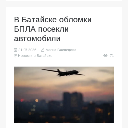
В Батайске обломки
БПЛА посекли
автомобили
31.07.2026
Алена Васнецова
Новости в Батайске
71