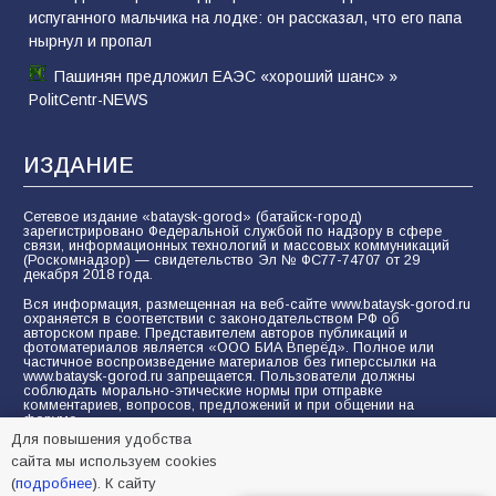
испуганного мальчика на лодке: он рассказал, что его папа
нырнул и пропал
Пашинян предложил ЕАЭС «хороший шанс» »
PolitCentr-NEWS
ИЗДАНИЕ
Сетевое издание «bataysk-gorod» (батайск-город)
зарегистрировано Федеральной службой по надзору в сфере
связи, информационных технологий и массовых коммуникаций
(Роскомнадзор) — свидетельство Эл № ФС77-74707 от 29
декабря 2018 года.
Вся информация, размещенная на веб-сайте www.bataysk-gorod.ru
охраняется в соответствии с законодательством РФ об
авторском праве. Представителем авторов публикаций и
фотоматериалов является «ООО БИА Вперёд». Полное или
частичное воспроизведение материалов без гиперссылки на
www.bataysk-gorod.ru запрещается. Пользователи должны
соблюдать морально-этические нормы при отправке
комментариев, вопросов, предложений и при общении на
форуме.
Для повышения удобства
Политика конфиденциальности и защиты информации
сайта мы используем cookies
Согласие на обработку персональных данных с помощью
(
подробнее
). К сайту
сервисов Yandex.Metrika, LiveInternet, top.mail.ru