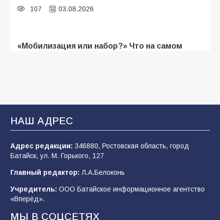
107
03.08.2026
«Мобилизация или набор?» Что на самом
деле происходит в армии России в августе
2026 года
103
03.08.2026
В Батайске продолжаются дорожные работы
НАШ АДРЕС
101
04.08.2026
Адрес редакции:
346880, Ростовская область, город
Батайск, ул. М. Горького, 127
Будет ли мобилизация в России в 2026 году
Главный редактор:
Л.А.Белоконь
после выборов: в Госдуме дали ответ
Учредитель:
ООО Батайское информационное агентство
99
06.08.2026
«Вперёд».
МЫ В СОЦСЕТЯХ